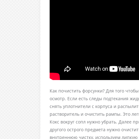
Как почистить форсунки? Для того чтобы
осмотр. Если есть следы подтекания жид
снять уплотнители с корпуса и распылит
растворитель и очистить рампы. Это лег
Кокс вокруг сопл нужно убрать. Далее 
другого острого предмета нужно очистит
внутреннюю чистку, используем липкую 